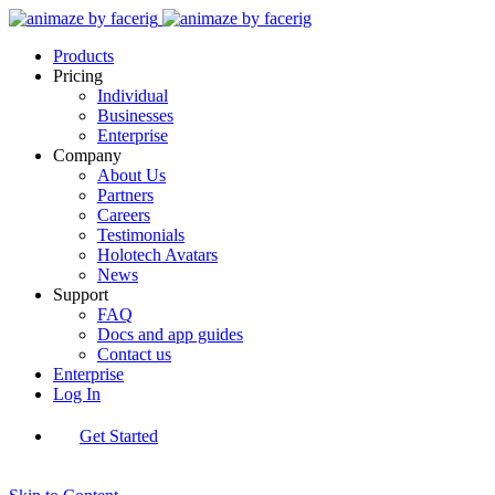
Products
Pricing
Individual
Businesses
Enterprise
Company
About Us
Partners
Careers
Testimonials
Holotech Avatars
News
Support
FAQ
Docs and app guides
Contact us
Enterprise
Log In
Get Started