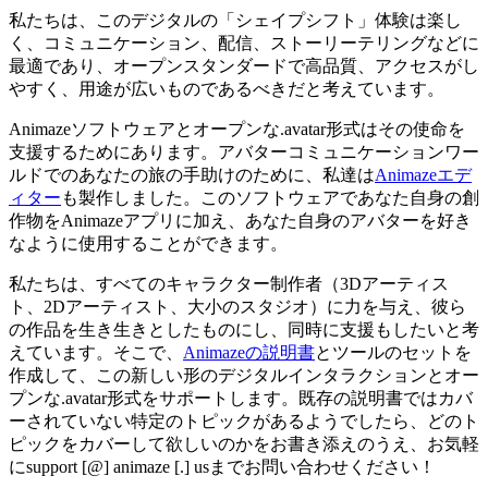
私たちは、このデジタルの「シェイプシフト」体験は楽し
く、コミュニケーション、配信、ストーリーテリングなどに
最適であり、オープンスタンダードで高品質、アクセスがし
やすく、用途が広いものであるべきだと考えています。
Animazeソフトウェアとオープンな.avatar形式はその使命を
支援するためにあります。アバターコミュニケーションワー
ルドでのあなたの旅の手助けのために、私達は
Animazeエデ
ィター
も製作しました。このソフトウェアで
あなた自身の創
作物をAnimazeアプリに加え、あなた自身のアバターを好き
なように使用することができます。
私たちは、すべてのキャラクター制作者（3Dアーティス
ト、2Dアーティスト、大小のスタジオ）に力を与え、彼ら
の作品を生き生きとしたものにし、同時に支援もしたいと考
えています。そこで、
Animazeの説明書
とツールのセットを
作成して、この新しい形のデジタルインタラクションとオー
プンな.avatar形式をサポートします。既存の説明書ではカバ
ーされていない特定のトピックがあるようでしたら、どのト
ピックをカバーして欲しいのかをお書き添えのうえ、お気軽
にsupport [@] animaze [.] usまでお問い合わせください！