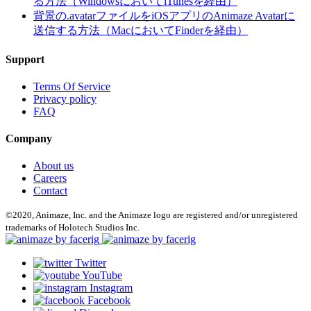
る方法（WindowsにおいてiTunesを経由）
背景の.avatarファイルをiOSアプリのAnimaze Avatarに
送信する方法（MacにおいてFinderを経由）
Support
Terms Of Service
Privacy policy
FAQ
Company
About us
Careers
Contact
©2020, Animaze, Inc. and the Animaze logo are registered and/or unregistered
trademarks of Holotech Studios Inc.
Twitter
YouTube
Instagram
Facebook