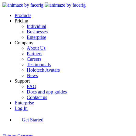
Products
Pricing
Individual
Businesses
Enterprise
Company
About Us
Partners
Careers
Testimonials
Holotech Avatars
News
Support
FAQ
Docs and app guides
Contact us
Enterprise
Log In
Get Started