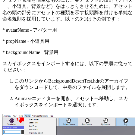
ー、小道具、背景など）をはっきりさせるために、アセット
名の頭の部分にアセットの種類を示す接頭辞を付ける単純な
命名規則を採用しています。以下の3つはその例です：
*
avatarName
- アバター用
*
propName
- 小道具用
*
backgroundName
- 背景用
スカイボックスをインポートするには、以下の手順に従って
ください：
この
リンク
から
BackgroundDesertTest.hdr
のアーカイブ
をダウンロードして、中身のファイルを展開します。
Animazeエディターを開き、
アセット
へ移動し、
スカ
イボックスをインポート
を選択します。