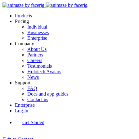
Products
Pricing
Individual
Businesses
Enterprise
Company
About Us
Partners
Careers
Testimonials
Holotech Avatars
News
Support
FAQ
Docs and app guides
Contact us
Enterprise
Log In
Get Started