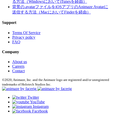
る方法（WindowsにおいてiTunesを経由）
背景の.avatarファイルをiOSアプリのAnimaze Avatarに
送信する方法（MacにおいてFinderを経由）
Support
Terms Of Service
Privacy policy
FAQ
Company
About us
Careers
Contact
©2020, Animaze, Inc. and the Animaze logo are registered and/or unregistered
trademarks of Holotech Studios Inc.
Twitter
YouTube
Instagram
Facebook